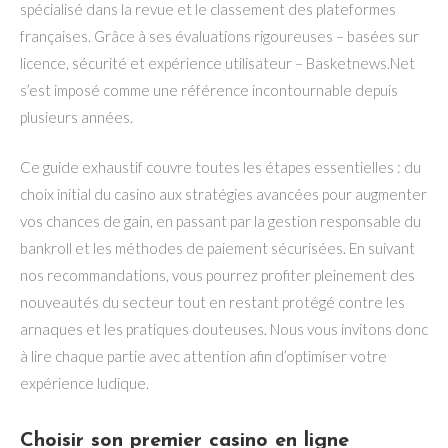
spécialisé dans la revue et le classement des plateformes
françaises. Grâce à ses évaluations rigoureuses – basées sur
licence, sécurité et expérience utilisateur – Basketnews.Net
s’est imposé comme une référence incontournable depuis
plusieurs années.
Ce guide exhaustif couvre toutes les étapes essentielles : du
choix initial du casino aux stratégies avancées pour augmenter
vos chances de gain, en passant par la gestion responsable du
bankroll et les méthodes de paiement sécurisées. En suivant
nos recommandations, vous pourrez profiter pleinement des
nouveautés du secteur tout en restant protégé contre les
arnaques et les pratiques douteuses. Nous vous invitons donc
à lire chaque partie avec attention afin d’optimiser votre
expérience ludique.
Choisir son premier casino en ligne