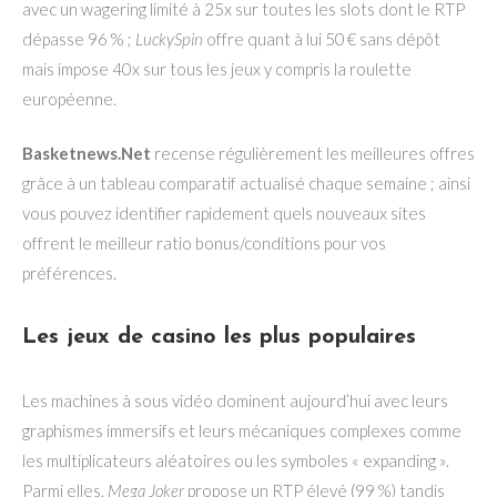
avec un wagering limité à 25x sur toutes les slots dont le RTP
dépasse 96 % ;
LuckySpin
offre quant à lui 50 € sans dépôt
mais impose 40x sur tous les jeux y compris la roulette
européenne.
Basketnews.Net
recense régulièrement les meilleures offres
grâce à un tableau comparatif actualisé chaque semaine ; ainsi
vous pouvez identifier rapidement quels nouveaux sites
offrent le meilleur ratio bonus/conditions pour vos
préférences.
Les jeux de casino les plus populaires
Les machines à sous vidéo dominent aujourd’hui avec leurs
graphismes immersifs et leurs mécaniques complexes comme
les multiplicateurs aléatoires ou les symboles « expanding ».
Parmi elles,
Mega Joker
propose un RTP élevé (99 %) tandis