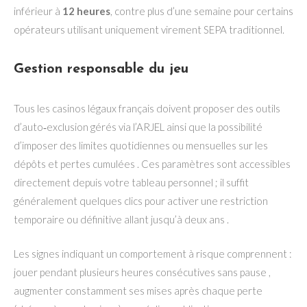
inférieur à
12 heures
, contre plus d’une semaine pour certains
opérateurs utilisant uniquement virement SEPA traditionnel.
Gestion responsable du jeu
Tous les casinos légaux français doivent proposer des outils
d’auto‑exclusion gérés via l’ARJEL ainsi que la possibilité
d’imposer des limites quotidiennes ou mensuelles sur les
dépôts et pertes cumulées . Ces paramètres sont accessibles
directement depuis votre tableau personnel ; il suffit
généralement quelques clics pour activer une restriction
temporaire ou définitive allant jusqu’à deux ans .
Les signes indiquant un comportement à risque comprennent :
jouer pendant plusieurs heures consécutives sans pause ,
augmenter constamment ses mises après chaque perte