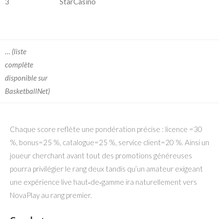
3
StarCasino
…
(liste
complète
disponible sur
BasketballNet)
Chaque score reflète une pondération précise : licence =30
%, bonus=25 %, catalogue=25 %, service client=20 %. Ainsi un
joueur cherchant avant tout des promotions généreuses
pourra privilégier le rang deux tandis qu’un amateur exigeant
une expérience live haut‑de‑gamme ira naturellement vers
NovaPlay au rang premier.