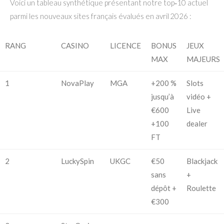
Voici un tableau synthétique présentant notre top‑10 actuel
parmi les nouveaux sites français évalués en avril 2026 :
RANG
CASINO
LICENCE
BONUS
JEUX
MAX
MAJEURS
1
NovaPlay
MGA
+200 %
Slots
jusqu’à
vidéo +
€600
Live
+100
dealer
FT
2
LuckySpin
UKGC
€50
Blackjack
sans
+
dépôt +
Roulette
€300