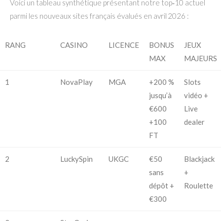
Voici un tableau synthétique présentant notre top‑10 actuel
parmi les nouveaux sites français évalués en avril 2026 :
RANG
CASINO
LICENCE
BONUS
JEUX
MAX
MAJEURS
1
NovaPlay
MGA
+200 %
Slots
jusqu’à
vidéo +
€600
Live
+100
dealer
FT
2
LuckySpin
UKGC
€50
Blackjack
sans
+
dépôt +
Roulette
€300