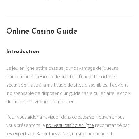
Online Casino Guide
Introduction
Le jeu en ligne attire chaque jour davantage de joueurs
francophones désireux de profiter d’une offre riche et
sécurisée. Face à la multitude de sites disponibles, il devient
indispensable de disposer d’un guide fiable qui éclaire le choix
du meilleur environnement de jeu.
Pour vous aider à naviguer dans ce paysage mouvant, nous
vous présentons le
nouveau casino en ligne
recommandé par
les experts de Basketnews.Net, un site indépendant