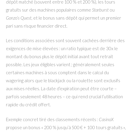
dépôt matché (souvent entre 100 % et 200 %), les tours
gratuits sur des machines populaires comme
Starburst
ou
Gonzo’s Quest
, et le bonus sans dépôt qui permet un premier
pari sans risque financier direct.
Les conditions associées sont souvent cachées derrière des
exigences de mise élevées : un ratio typique est de 30x le
montant du bonus plus le dépôt initial avant tout retrait
possible. Les jeux éligibles varient ; généralement seules
certaines machines à sous comptent dans le calcul du
wagering alors que le blackjack ou la roulette sont exclusifs
aux mises réelles. La date d’expiration peut être courte –
parfois seulement 48 heures – ce qui rend crucial l’utilisation
rapide du crédit offert.
Exemple concret tiré des classements récents :
CasinoX
propose un bonus « 200 % jusqu’à 500 € + 100 tours gratuits »,