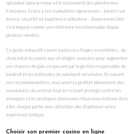
spécialisé dans la revue et le classement des plateformes
françaises. Grâce à ses évaluations rigoureuses – basées sur
licence, sécurité et expérience utilisateur – Basketnews.Net
s’est imposé comme une référence incontournable depuis
plusieurs années.
Ce guide exhaustif couvre toutes les étapes essentielles : du
choix initial du casino aux stratégies avancées pour augmenter
vos chances de gain, en passant par la gestion responsable du
bankroll et les méthodes de paiement sécurisées. En suivant
nos recommandations, vous pourrez profiter pleinement des
nouveautés du secteur tout en restant protégé contre les
arnaques et les pratiques douteuses. Nous vous invitons donc
à lire chaque partie avec attention afin d’optimiser votre
expérience ludique.
Choisir son premier casino en ligne