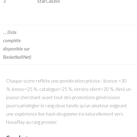
3
StarCasino
…
(liste
complète
disponible sur
BasketballNet)
Chaque score reflète une pondération précise : licence =30
%, bonus=25 %, catalogue=25 %, service client=20 %. Ainsi un
joueur cherchant avant tout des promotions généreuses
pourra privilégier le rang deux tandis qu’un amateur exigeant
une expérience live haut‑de‑gamme ira naturellement vers
NovaPlay au rang premier.