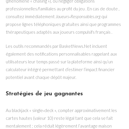
(phénomène « chasing »), ou négliger obligations
professionnelles/familiales au profit du jeu . En cas de doute ,
consultez immédiatement
Joueurs‑Responsables.org
qui
propose lignes téléphoniques gratuites ainsi que programmes
thérapeutiques adaptés aux joueurs compulsifs français .
Les outils recommandés par BasketNews.Net incluent
également des notifications personnalisables rappelant aux
utilisateurs leur temps passé sur la plateforme ainsi qu’un
calculateur intégré permettant d’estimer l’impact financier
potentiel avant chaque dépôt majeur.
Stratégies de jeu gagnantes
Au blackjack « single‑deck », compter approximativement les
cartes hautes (valeur 10) reste légal tant que cela se fait
mentalement ; cela réduit légèrement l’avantage maison