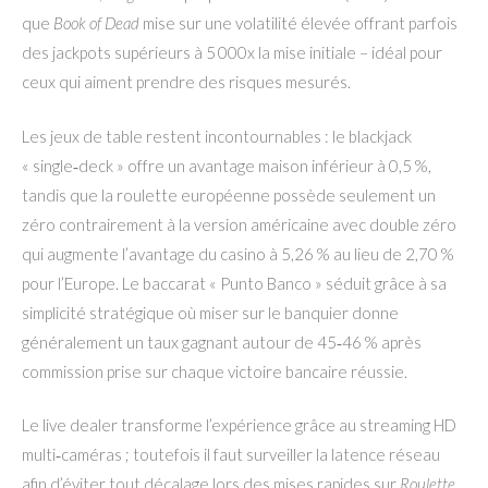
que
Book of Dead
mise sur une volatilité élevée offrant parfois
des jackpots supérieurs à 5 000x la mise initiale – idéal pour
ceux qui aiment prendre des risques mesurés.
Les jeux de table restent incontournables : le blackjack
« single‑deck » offre un avantage maison inférieur à 0,5 %,
tandis que la roulette européenne possède seulement un
zéro contrairement à la version américaine avec double zéro
qui augmente l’avantage du casino à 5,26 % au lieu de 2,70 %
pour l’Europe. Le baccarat « Punto Banco » séduit grâce à sa
simplicité stratégique où miser sur le banquier donne
généralement un taux gagnant autour de 45‑46 % après
commission prise sur chaque victoire bancaire réussie.
Le live dealer transforme l’expérience grâce au streaming HD
multi‑caméras ; toutefois il faut surveiller la latence réseau
afin d’éviter tout décalage lors des mises rapides sur
Roulette