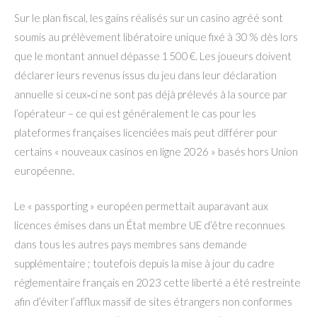
Sur le plan fiscal, les gains réalisés sur un casino agréé sont
soumis au prélèvement libératoire unique fixé à 30 % dès lors
que le montant annuel dépasse 1 500 €. Les joueurs doivent
déclarer leurs revenus issus du jeu dans leur déclaration
annuelle si ceux‑ci ne sont pas déjà prélevés à la source par
l’opérateur – ce qui est généralement le cas pour les
plateformes françaises licenciées mais peut différer pour
certains « nouveaux casinos en ligne 2026 » basés hors Union
européenne.
Le « passporting » européen permettait auparavant aux
licences émises dans un État membre UE d’être reconnues
dans tous les autres pays membres sans demande
supplémentaire ; toutefois depuis la mise à jour du cadre
réglementaire français en 2023 cette liberté a été restreinte
afin d’éviter l’afflux massif de sites étrangers non conformes