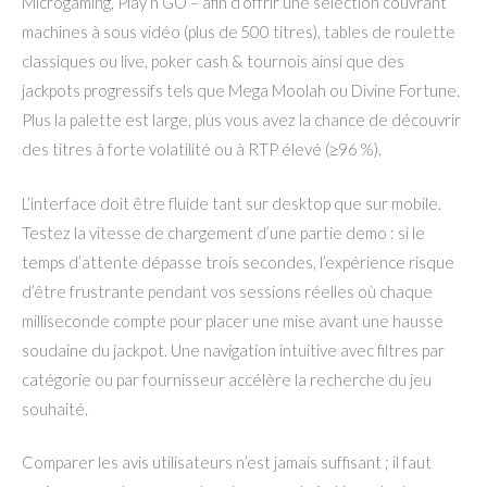
Microgaming, Play’n GO – afin d’offrir une sélection couvrant
machines à sous vidéo (plus de 500 titres), tables de roulette
classiques ou live, poker cash & tournois ainsi que des
jackpots progressifs tels que Mega Moolah ou Divine Fortune.
Plus la palette est large, plus vous avez la chance de découvrir
des titres à forte volatilité ou à RTP élevé (≥96 %).
L’interface doit être fluide tant sur desktop que sur mobile.
Testez la vitesse de chargement d’une partie demo : si le
temps d’attente dépasse trois secondes, l’expérience risque
d’être frustrante pendant vos sessions réelles où chaque
milliseconde compte pour placer une mise avant une hausse
soudaine du jackpot. Une navigation intuitive avec filtres par
catégorie ou par fournisseur accélère la recherche du jeu
souhaité.
Comparer les avis utilisateurs n’est jamais suffisant ; il faut