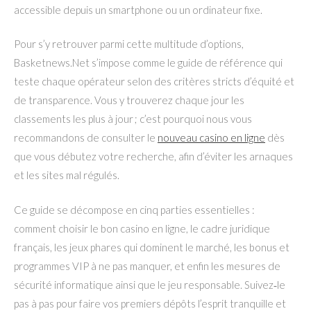
accessible depuis un smartphone ou un ordinateur fixe.
Pour s’y retrouver parmi cette multitude d’options,
Basketnews.Net s’impose comme le guide de référence qui
teste chaque opérateur selon des critères stricts d’équité et
de transparence. Vous y trouverez chaque jour les
classements les plus à jour ; c’est pourquoi nous vous
recommandons de consulter le
nouveau casino en ligne
dès
que vous débutez votre recherche, afin d’éviter les arnaques
et les sites mal régulés.
Ce guide se décompose en cinq parties essentielles :
comment choisir le bon casino en ligne, le cadre juridique
français, les jeux phares qui dominent le marché, les bonus et
programmes VIP à ne pas manquer, et enfin les mesures de
sécurité informatique ainsi que le jeu responsable. Suivez‑le
pas à pas pour faire vos premiers dépôts l’esprit tranquille et