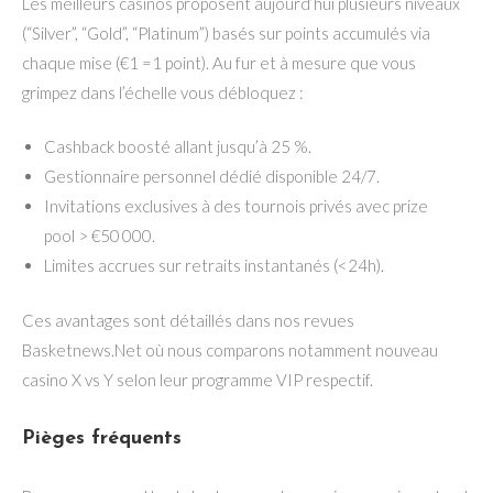
Les meilleurs casinos proposent aujourd’hui plusieurs niveaux
(“Silver”, “Gold”, “Platinum”) basés sur points accumulés via
chaque mise (€1 =1 point). Au fur et à mesure que vous
grimpez dans l’échelle vous débloquez :
Cashback boosté allant jusqu’à 25 %.
Gestionnaire personnel dédié disponible 24/7.
Invitations exclusives à des tournois privés avec prize
pool > €50 000.
Limites accrues sur retraits instantanés (<24h).
Ces avantages sont détaillés dans nos revues
Basketnews.Net où nous comparons notamment nouveau
casino X vs Y selon leur programme VIP respectif.
Pièges fréquents