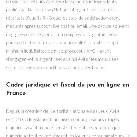
croiser ces retours avec les classements indépendants
publiés par Basketnews.Net qui intègrent aussi bien les
résultats d’audits RNG que les taux de satisfaction client
mesurés après support live chat ou email. Une astuce souvent
négligée consiste à ouvrir un compte démo gratuit : vous
pourrez tester toutes les fonctionnalités du site – dépôt
minimum fictif, limites de mise, processus KYC – avant
d’engager votre argent réel et ainsi éviter les mauvaises
surprises liées aux conditions cachées des bonus.
Cadre juridique et fiscal du jeu en ligne en
France
Depuis la création de l’Autorité Nationale des Jeux (ANJ)
en 2010, la législation française a connu plusieurs étapes
majeures visant à encadrer strictement le secteur du jeu
numérique tout en protégeant les joueurs consommateurs. Le