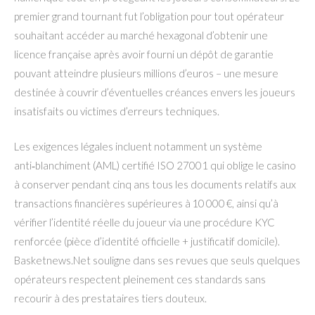
premier grand tournant fut l’obligation pour tout opérateur
souhaitant accéder au marché hexagonal d’obtenir une
licence française après avoir fourni un dépôt de garantie
pouvant atteindre plusieurs millions d’euros – une mesure
destinée à couvrir d’éventuelles créances envers les joueurs
insatisfaits ou victimes d’erreurs techniques.
Les exigences légales incluent notamment un système
anti‑blanchiment (AML) certifié ISO 27001 qui oblige le casino
à conserver pendant cinq ans tous les documents relatifs aux
transactions financières supérieures à 10 000 €, ainsi qu’à
vérifier l’identité réelle du joueur via une procédure KYC
renforcée (pièce d’identité officielle + justificatif domicile).
Basketnews.Net souligne dans ses revues que seuls quelques
opérateurs respectent pleinement ces standards sans
recourir à des prestataires tiers douteux.