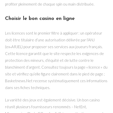
profiter pleinement de chaque spin ou main distribuée.
Choisir le bon casino en ligne
Les licences sont le premier filtre à appliquer : un opérateur
doit être titulaire d’une autorisation délivrée par l’ANJ
(ex‑ARJEL) pour proposer ses services aux joueurs français.
Cette licence garantit que le site respecte les exigences de
protection des mineurs, d’équité et de lutte contre le
blanchiment d’argent. Consultez toujours la page « licence » du
site et vérifiez qu’elle figure clairement dans le pied de page ;
Basketnews.Net recense systématiquement ces informations
dans ses fiches techniques.
La variété des jeux est également décisive. Un bon casino
réunit plusieurs fournisseurs renommés – NetEnt,