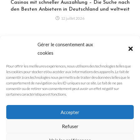
Casinos mit schneller Auszahlung – Die Suche nach
den Besten Anbietern in Deutschland und weltweit
12 juillet 2026
Rýchly výhry s QuickWinem sa neobejdeš
Gérer le consentement aux
14 juillet 2026
cookies
Pour offrir les meilleures expériences, nous utilisons des technologies telles que
les cookies pour stocker et/ou accéder aux informations des appareils. Le fait de
consentir à ces technologies nous permettra de traiter des données telles que le
comportement de navigation ou les ID uniques sur ce site. Le fait de ne pas
La Suerte de la Casa Azar con Fortuna
consentir ou de retirer son consentement peut avoir un effet négatif sur
15 juillet 2026
certaines caractéristiques et fonctions.
Accepter
Refuser