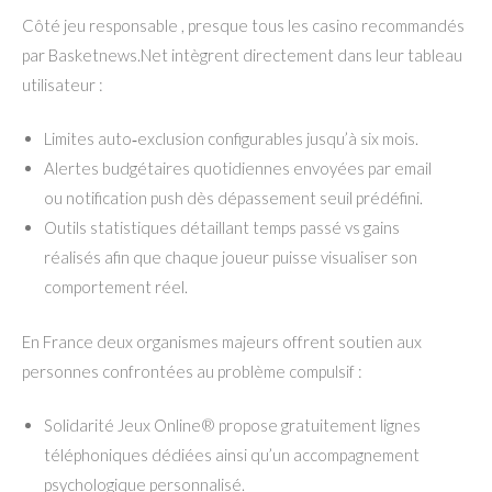
Côté jeu responsable , presque tous les casino recommandés
par Basketnews.Net intègrent directement dans leur tableau
utilisateur :
Limites auto‑exclusion configurables jusqu’à six mois.
Alertes budgétaires quotidiennes envoyées par email
ou notification push dès dépassement seuil prédéfini.
Outils statistiques détaillant temps passé vs gains
réalisés afin que chaque joueur puisse visualiser son
comportement réel.
En France deux organismes majeurs offrent soutien aux
personnes confrontées au problème compulsif :
Solidarité Jeux Online® propose gratuitement lignes
téléphoniques dédiées ainsi qu’un accompagnement
psychologique personnalisé.