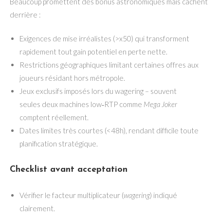
Beaucoup promettent des bonus astronomiques mais cachent
derrière :
Exigences de mise irréalistes (>x50) qui transforment
rapidement tout gain potentiel en perte nette.
Restrictions géographiques limitant certaines offres aux
joueurs résidant hors métropole.
Jeux exclusifs imposés lors du wagering – souvent
seules deux machines low‑RTP comme
Mega Joker
comptent réellement.
Dates limites très courtes (<48h), rendant difficile toute
planification stratégique.
Checklist avant acceptation
Vérifier le facteur multiplicateur (
wagering
) indiqué
clairement.