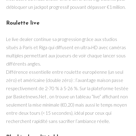
débloquer un jackpot progressif pouvant dépasser €1 million.
Roulette live
Le live dealer continue sa progression grâce aux studios
situés à Paris et Riga qui diffusent en ultra‑HD avec caméras
multiples permettant aux joueurs de voir chaque lancer sous
différents angles.
Différence essentielle entre roulette européenne (un seul
zéro) et américaine (double zéro) : l’avantage maison passe
respectivement de 2·70 % à 5·26 %. Sur la plateforme testée
par Basketnews.Net , on trouve un tableau “live” affichant non
seulement la mise minimale (€0,20) mais aussi le temps moyen
entre deux tours (<15 secondes), idéal pour ceux qui
recherchent rapidité sans sacrifier l’ambiance réelle.