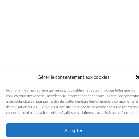
Gérer le consentement aux cookies
Pour offrir les meilleures expériences, nous utilisons des technologies telles que les
cookies pour stocker et/ou accéder aux informations des appareils. Le fait de consentir
à ces technologies nous permettra de traiter des données telles que le comportement
de navigation ou les ID uniques sur ce site. Le fait de ne pas consentir ou de retirer son
consentement peut avoir un effet négatif sur certaines caractéristiques et fonctions.
Accepter