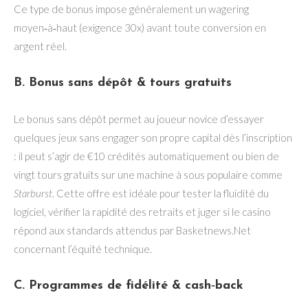
Ce type de bonus impose généralement un wagering
moyen‑à‑haut (exigence 30x) avant toute conversion en
argent réel.
B. Bonus sans dépôt & tours gratuits
Le bonus sans dépôt permet au joueur novice d’essayer
quelques jeux sans engager son propre capital dès l’inscription
: il peut s’agir de €10 crédités automatiquement ou bien de
vingt tours gratuits sur une machine à sous populaire comme
Starburst
. Cette offre est idéale pour tester la fluidité du
logiciel, vérifier la rapidité des retraits et juger si le casino
répond aux standards attendus par Basketnews.Net
concernant l’équité technique.
C. Programmes de fidélité & cash‑back