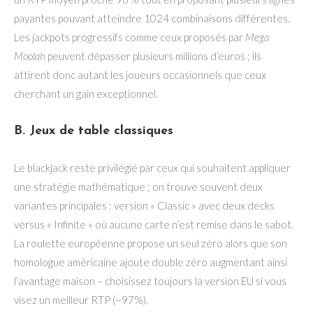
payantes pouvant atteindre 1024 combinaisons différentes.
Les jackpots progressifs comme ceux proposés par
Mega
Moolah
peuvent dépasser plusieurs millions d’euros ; ils
attirent donc autant les joueurs occasionnels que ceux
cherchant un gain exceptionnel.
B. Jeux de table classiques
Le blackjack reste privilégié par ceux qui souhaitent appliquer
une stratégie mathématique ; on trouve souvent deux
variantes principales : version « Classic » avec deux decks
versus « Infinite » où aucune carte n’est remise dans le sabot.
La roulette européenne propose un seul zéro alors que son
homologue américaine ajoute double zéro augmentant ainsi
l’avantage maison – choisissez toujours la version EU si vous
visez un meilleur RTP (~97%).