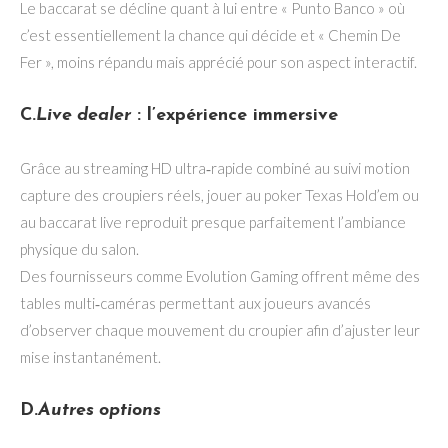
Le baccarat se décline quant à lui entre « Punto Banco » où
c’est essentiellement la chance qui décide et « Chemin De
Fer », moins répandu mais apprécié pour son aspect interactif.
C.
Live dealer
: l’expérience immersive
Grâce au streaming HD ultra‑rapide combiné au suivi motion
capture des croupiers réels, jouer au poker Texas Hold’em ou
au baccarat live reproduit presque parfaitement l’ambiance
physique du salon.
Des fournisseurs comme Evolution Gaming offrent même des
tables multi‑caméras permettant aux joueurs avancés
d’observer chaque mouvement du croupier afin d’ajuster leur
mise instantanément.
D.
Autres options