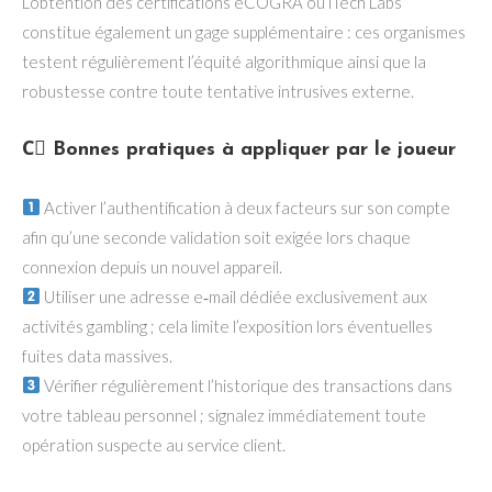
L’obtention des certifications eCOGRA ou iTech Labs
constitue également un gage supplémentaire : ces organismes
testent régulièrement l’équité algorithmique ainsi que la
robustesse contre toute tentative intrusives externe.
C️⃣ Bonnes pratiques à appliquer par le joueur
Activer l’authentification à deux facteurs sur son compte
afin qu’une seconde validation soit exigée lors chaque
connexion depuis un nouvel appareil.
Utiliser une adresse e‑mail dédiée exclusivement aux
activités gambling ; cela limite l’exposition lors éventuelles
fuites data massives.
Vérifier régulièrement l’historique des transactions dans
votre tableau personnel ; signalez immédiatement toute
opération suspecte au service client.