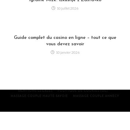
Igralne Mize: Izkušnje z Zastavko
10 juillet 2026
Guide complet du casino en ligne – tout ce que
vous devez savoir
10 janvier 2026
MENTIONS LEGALES
POLITIQUE DE COOKIES (UE)
MASSAGE COUPLE HAUTE SAVOIE
MASSAGE COUPLE ANNECY
© COPYRIGHT - FRED.D - LA PTITE ADRESSE.FR -