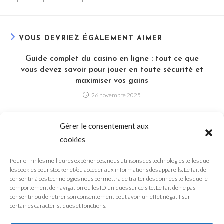
VOUS DEVRIEZ ÉGALEMENT AIMER
Guide complet du casino en ligne : tout ce que
vous devez savoir pour jouer en toute sécurité et
maximiser vos gains
26 novembre 2025
DogsFortune Casino Offers a Wide Range of
Gérer le consentement aux
Online Games
cookies
12 juillet 2026
Pour offrir les meilleures expériences, nous utilisons des technologies telles que
les cookies pour stocker et/ou accéder aux informations des appareils. Le fait de
consentir à ces technologies nous permettra de traiter des données telles que le
comportement de navigation ou les ID uniques sur ce site. Le fait de ne pas
Crazy Fox Speelautomaten Belevenissen in de
consentir ou de retirer son consentement peut avoir un effet négatif sur
Wildernis van Aasia
certaines caractéristiques et fonctions.
7 juillet 2026