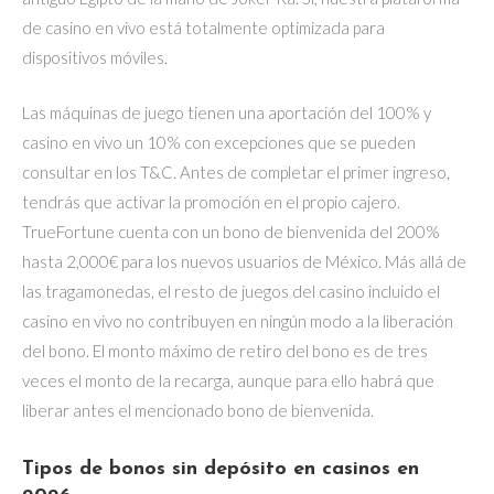
de casino en vivo está totalmente optimizada para
dispositivos móviles.
Las máquinas de juego tienen una aportación del 100% y
casino en vivo un 10% con excepciones que se pueden
consultar en los T&C. Antes de completar el primer ingreso,
tendrás que activar la promoción en el propio cajero.
TrueFortune cuenta con un bono de bienvenida del 200%
hasta 2,000€ para los nuevos usuarios de México. Más allá de
las tragamonedas, el resto de juegos del casino incluido el
casino en vivo no contribuyen en ningún modo a la liberación
del bono. El monto máximo de retiro del bono es de tres
veces el monto de la recarga, aunque para ello habrá que
liberar antes el mencionado bono de bienvenida.
Tipos de bonos sin depósito en casinos en