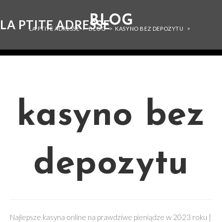
Skip
BLOG
to
LA PTITE ADRESSE
LA PTITE ADRESSE
>
BLOG
>
KASYNO BEZ DEPOZYTU
>
content
kasyno bez
depozytu
Najlepsze kasyna online na prawdziwe pieniądze w 2023 roku |