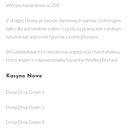
Witryny hazardowe w USA
Z drugiej strony, promocje darmowych spinów są dostępne
tylko dla automatów online i często są powiązane z jednym
tytułem lub wyborem tytułów z kolekcji kasyna.
BeGambleAware to niezależna organizacja charytatywna,
która wspiera odpowiedzialny hazard w Wielkiej Brytanii.
Kasyno Nowe
Deep Drop Down 1
Deep Drop Down 3
Deep Drop Down 4